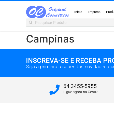
Início
Empresa
Prod
Campinas
INSCREVA-SE E RECEBA P
Seja a primeira a saber das novidades q
64 3455-5955
Ligue agora na Central