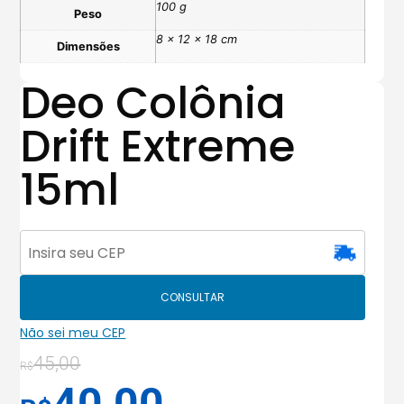
100 g
Peso
8 × 12 × 18 cm
Dimensões
Deo Colônia
Drift Extreme
15ml
CONSULTAR
Não sei meu CEP
45,00
R$
40,00