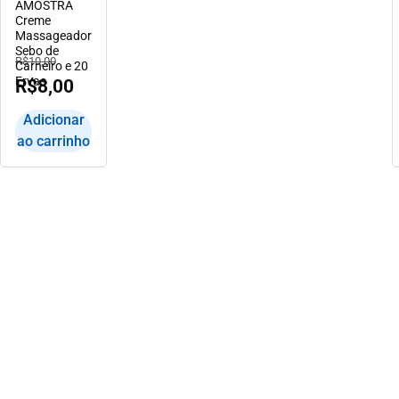
AMOSTRA
Creme
Massageador
Sebo de
R$
10,00
Carneiro e 20
Ervas
R$
8,00
Adicionar
ao carrinho